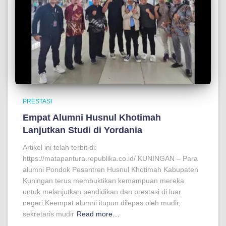
PRESTASI
Empat Alumni Husnul Khotimah
Lanjutkan Studi di Yordania
Artikel ini telah terbit di:
https://matapantura.republika.co.id/ KUNINGAN – Para
alumni Pondok Pesantren Husnul Khotimah Kabupaten
Kuningan terus membuktikan kemampuan mereka
untuk melanjutkan pendidikan dan prestasi di luar
negeri.Keempat alumni itupun dilepas oleh mudir,
sekretaris mudir
Read more…