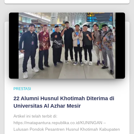
PRESTASI
22 Alumni Husnul Khotimah Diterima di
Universitas Al Azhar Mesir
Artikel ini telah terbit di:
https://matapantura.republika.co.id/KUNINGAN –
Lulusan Pondok Pesantren Husnul Khotimah Kabupaten