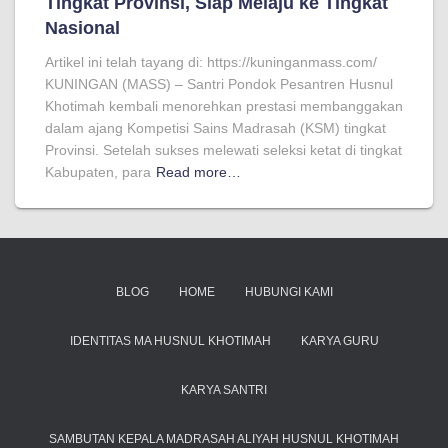
Tingkat Provinsi, Siap Melaju ke Tingkat
Nasional
Artikel ini telah tayang di: https://kuninganmass.com/
KUNINGAN (MASS) – Santri Pondok Pesantren Husnul
Khotimah kembali menorehkan prestasi membanggakan
dalam ajang Kompetisi Sains Madrasah (KSM) tingkat
Provinsi. Setelah sukses melewati seleksi ketat di tingkat
Kabupaten, para
Read more…
BLOG
HOME
HUBUNGI KAMI
IDENTITAS MA HUSNUL KHOTIMAH
KARYA GURU
KARYA SANTRI
SAMBUTAN KEPALA MADRASAH ALIYAH HUSNUL KHOTIMAH