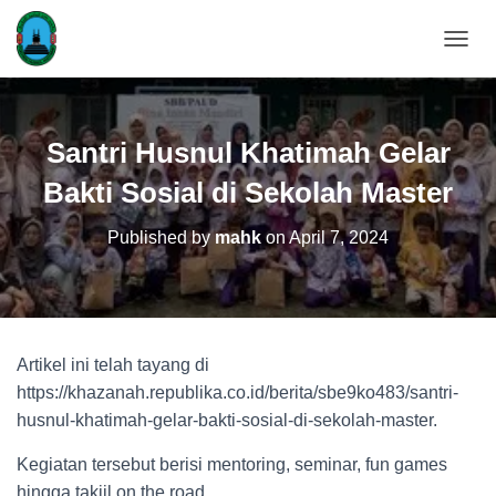
T
O
G
G
L
Santri Husnul Khatimah Gelar
E
N
Bakti Sosial di Sekolah Master
A
V
Published by
mahk
on
April 7, 2024
I
G
A
T
I
O
Artikel ini telah tayang di
N
https://khazanah.republika.co.id/berita/sbe9ko483/santri-
husnul-khatimah-gelar-bakti-sosial-di-sekolah-master.
Kegiatan tersebut berisi mentoring, seminar, fun games
hingga takjil on the road.