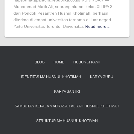
https://matapantura.republika.co.id/ KUNINGAN —
Muhammad Malik Ali, seorang alumni kelas XII IPA 3
dari Pondok Pesantren Husnul Khotimah, berhasil
diterima di empat universitas ternama di luar negeri.
Yaitu Universitas Toronto, Universitas
Read more…
BLOG
HOME
HUBUNGI KAMI
IDENTITAS MA HUSNUL KHOTIMAH
KARYA GURU
KARYA SANTRI
SAMBUTAN KEPALA MADRASAH ALIYAH HUSNUL KHOTIMAH
STRUKTUR MA HUSNUL KHOTIMAH