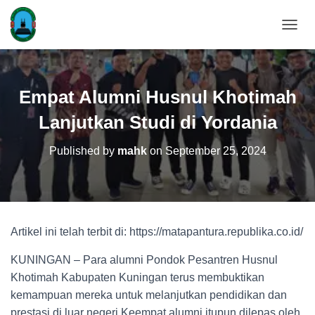
T
O
G
G
L
Empat Alumni Husnul Khotimah
E
N
Lanjutkan Studi di Yordania
A
V
Published by
mahk
on
September 25, 2024
I
G
A
T
I
O
Artikel ini telah terbit di: https://matapantura.republika.co.id/
N
KUNINGAN – Para alumni Pondok Pesantren Husnul
Khotimah Kabupaten Kuningan terus membuktikan
kemampuan mereka untuk melanjutkan pendidikan dan
prestasi di luar negeri.Keempat alumni itupun dilepas oleh