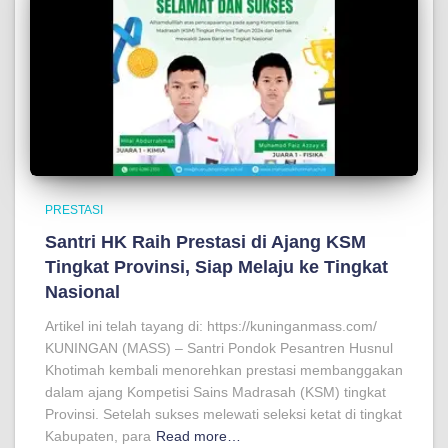
PRESTASI
Santri HK Raih Prestasi di Ajang KSM
Tingkat Provinsi, Siap Melaju ke Tingkat
Nasional
Artikel ini telah tayang di: https://kuninganmass.com/
KUNINGAN (MASS) – Santri Pondok Pesantren Husnul
Khotimah kembali menorehkan prestasi membanggakan
dalam ajang Kompetisi Sains Madrasah (KSM) tingkat
Provinsi. Setelah sukses melewati seleksi ketat di tingkat
Kabupaten, para
Read more…