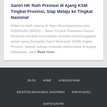
Santri HK Raih Prestasi di Ajang KSM
Tingkat Provinsi, Siap Melaju ke Tingkat
Nasional
Artikel ini telah tayang di: https://kuninganmass.com/
KUNINGAN (MASS) – Santri Pondok Pesantren Husnul
Khotimah kembali menorehkan prestasi membanggakan
dalam ajang Kompetisi Sains Madrasah (KSM) tingkat
Provinsi. Setelah sukses melewati seleksi ketat di tingkat
Kabupaten, para
Read more…
BLOG
HOME
HUBUNGI KAMI
IDENTITAS MA HUSNUL KHOTIMAH
KARYA GURU
KARYA SANTRI