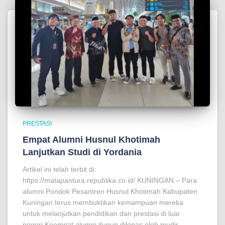
PRESTASI
Empat Alumni Husnul Khotimah
Lanjutkan Studi di Yordania
Artikel ini telah terbit di:
https://matapantura.republika.co.id/ KUNINGAN – Para
alumni Pondok Pesantren Husnul Khotimah Kabupaten
Kuningan terus membuktikan kemampuan mereka
untuk melanjutkan pendidikan dan prestasi di luar
negeri.Keempat alumni itupun dilepas oleh mudir,