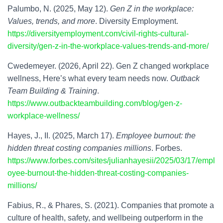
Palumbo, N. (2025, May 12).
Gen Z in the workplace:
Values, trends, and more
. Diversity Employment.
https://diversityemployment.com/civil-rights-cultural-
diversity/gen-z-in-the-workplace-values-trends-and-more/
Cwedemeyer. (2026, April 22). Gen Z changed workplace
wellness, Here’s what every team needs now.
Outback
Team Building & Training
.
https://www.outbackteambuilding.com/blog/gen-z-
workplace-wellness/
Hayes, J., II. (2025, March 17).
Employee burnout: the
hidden threat costing companies millions
. Forbes.
https://www.forbes.com/sites/julianhayesii/2025/03/17/empl
oyee-burnout-the-hidden-threat-costing-companies-
millions/
Fabius, R., & Phares, S. (2021). Companies that promote a
culture of health, safety, and wellbeing outperform in the