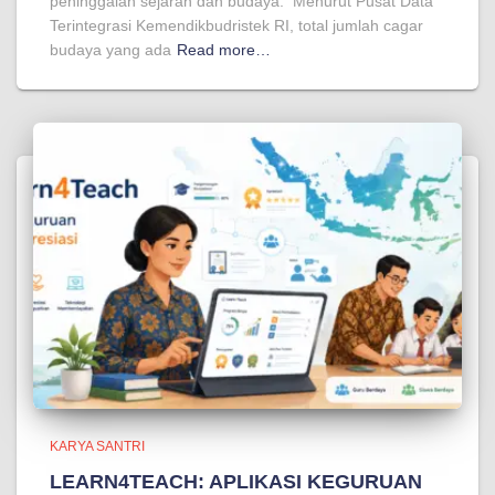
peninggalan sejarah dan budaya. Menurut Pusat Data
Terintegrasi Kemendikbudristek RI, total jumlah cagar
budaya yang ada
Read more…
KARYA SANTRI
LEARN4TEACH: APLIKASI KEGURUAN