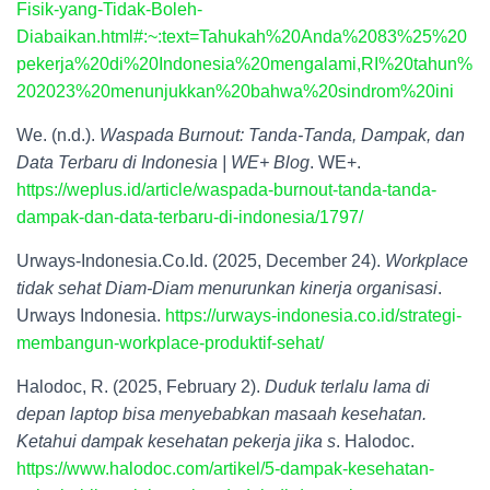
Fisik-yang-Tidak-Boleh-
Diabaikan.html#:~:text=Tahukah%20Anda%2083%25%20
pekerja%20di%20Indonesia%20mengalami,RI%20tahun%
202023%20menunjukkan%20bahwa%20sindrom%20ini
We. (n.d.).
Waspada Burnout: Tanda-Tanda, Dampak, dan
Data Terbaru di Indonesia | WE+ Blog
. WE+.
https://weplus.id/article/waspada-burnout-tanda-tanda-
dampak-dan-data-terbaru-di-indonesia/1797/
Urways-Indonesia.Co.Id. (2025, December 24).
Workplace
tidak sehat Diam-Diam menurunkan kinerja organisasi
.
Urways Indonesia.
https://urways-indonesia.co.id/strategi-
membangun-workplace-produktif-sehat/
Halodoc, R. (2025, February 2).
Duduk terlalu lama di
depan laptop bisa menyebabkan masaah kesehatan.
Ketahui dampak kesehatan pekerja jika s
. Halodoc.
https://www.halodoc.com/artikel/5-dampak-kesehatan-