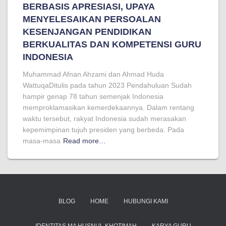
BERBASIS APRESIASI, UPAYA
MENYELESAIKAN PERSOALAN
KESENJANGAN PENDIDIKAN
BERKUALITAS DAN KOMPETENSI GURU
INDONESIA
Muhammad Afnan Ahzami dan Ahmad Huda
WattuqaDitulis pada tahun 2023 Pendahuluan Sudah
hampir genap 78 tahun semenjak Indonesia
memproklamasikan kemerdekaannya. Dalam rentang
waktu tersebut, rakyat Indonesia sudah merasakan
kepemimpinan tujuh presiden yang berbeda. Pada
masa-masa
Read more…
BLOG
HOME
HUBUNGI KAMI