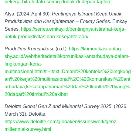
pekerja-bila-terlalu-sering-duduk-di-depan-laptop
Alya. (2024, April 30).
Pentingnya Istirahat Kerja Untuk
Produktivitas dan Kesejahteraan – Emkay Series
. Emkay
Series.
https://series.emkay.id/pentingnya-istirahat-kerja-
untuk-produktivitas-dan-kesejahteraan/
Prodi Ilmu Komunikasi
. (n.d.).
https://komunikasi.untag-
sby.ac.id/web/beritadetail/komunikasi-antarbudaya-dalam-
lingkungan-kerja-
multinasional.html#:~:text=Dalam%20konteks%20lingkung
an%20kerja%20multinasional%2C%20komunikasi%20ant
arbudaya,kesalahpahaman%20dan%20konflik%20yang%
20dapat%20timbul%20akibat
Deloitte Global Gen Z and Millennial Survey 2025
. (2026,
March 31). Deloitte.
https://www.deloitte.com/global/en/issues/work/genz-
millennial-survey.html