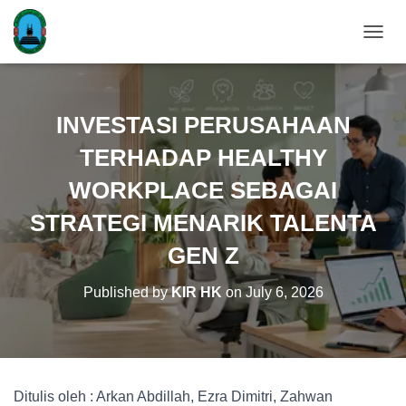
T
O
G
G
L
INVESTASI PERUSAHAAN
E
N
TERHADAP HEALTHY
A
V
WORKPLACE SEBAGAI
I
STRATEGI MENARIK TALENTA
G
A
GEN Z
T
I
O
Published by
KIR HK
on
July 6, 2026
N
Ditulis oleh : Arkan Abdillah, Ezra Dimitri, Zahwan